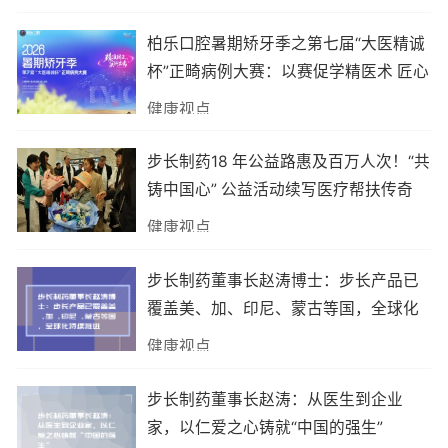
柏乐口腔暑期矫牙季之第七届“大医精诚
杯”正畸病例大赛：以赛促学精医术 匠心
护齿筑品质
健康视点
步长制药18 年公益路惠及百万人次！“共
铸中国心” 公益活动续写医疗帮扶传奇
健康视点
步长制药董事长赵涛博士：步长产品已
覆盖美、加、印尼、蒙古等国，全球化
持续推进
健康视点
步长制药董事长赵涛：从医生到企业
家，以仁爱之心铸就“中国的强生”