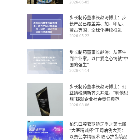
2026-06-05
步长制药董事长赵涛博士：步
长产品已覆盖美、加、印尼、
蒙古等国，全球化持续推进
2026-05-22
步长制药董事长赵涛：从医生
到企业家，以仁爱之心铸就“中
国的强生”
2026-04-14
步长制药董事长赵涛博士：公
益纳税创新齐头并进，“利他思
想”铸就企业社会责任典范
2026-08-06
柏乐口腔暑期矫牙季之第七届
“大医精诚杯”正畸病例大赛：
以赛促学精医术 匠心护齿筑品