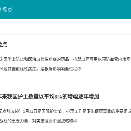
康视点
险点
床医学上防止和医治血栓性病症的药品，抗凝血药可用以预防血管内堵塞
风或其他血栓性病症。是根据影响凝血过程中...
年来我国护士数量以平均8%的增幅逐年增加
（记者张文婷）5月12日是国际护士节，护理工作是卫生健康事业的重要组
战线的重要力量，对实施健康中国战略和积...