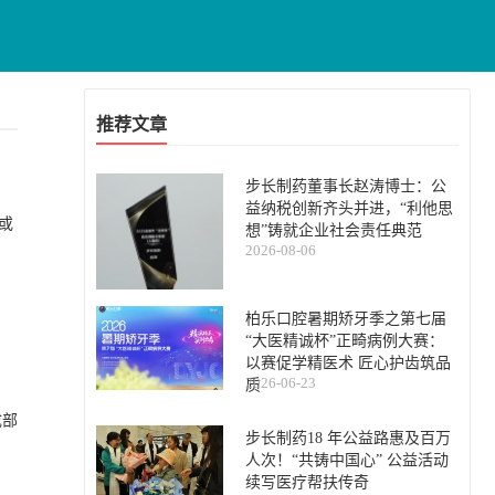
推荐文章
步长制药董事长赵涛博士：公
益纳税创新齐头并进，“利他思
或
想”铸就企业社会责任典范
2026-08-06
柏乐口腔暑期矫牙季之第七届
“大医精诚杯”正畸病例大赛：
以赛促学精医术 匠心护齿筑品
2026-06-23
质
成部
步长制药18 年公益路惠及百万
人次！“共铸中国心” 公益活动
续写医疗帮扶传奇