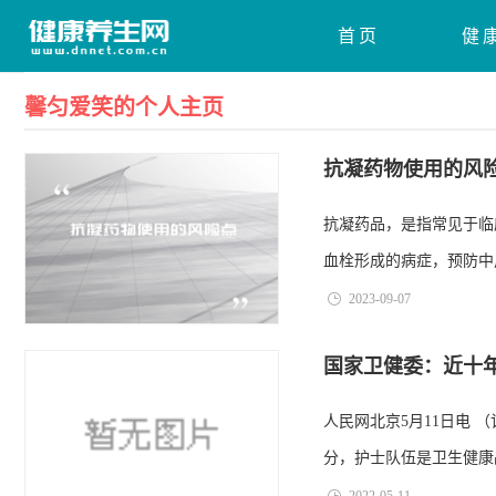
首页
健
馨匀爱笑的个人主页
抗凝药物使用的风
抗凝药品，是指常见于临
血栓形成的病症，预防中
2023-09-07
国家卫健委：近十
人民网北京5月11日电 
分，护士队伍是卫生健康