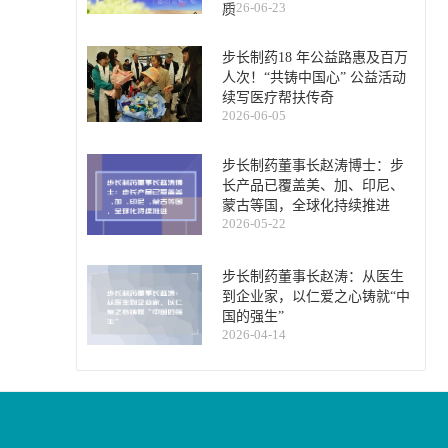
2026-06-23
质
步长制药18 年公益路惠及百万
人次！“共铸中国心” 公益活动
续写医疗帮扶传奇
2026-06-05
步长制药董事长赵涛博士：步
长产品已覆盖美、加、印尼、
蒙古等国，全球化持续推进
2026-05-22
步长制药董事长赵涛：从医生
到企业家，以仁爱之心铸就“中
国的强生”
2026-04-14