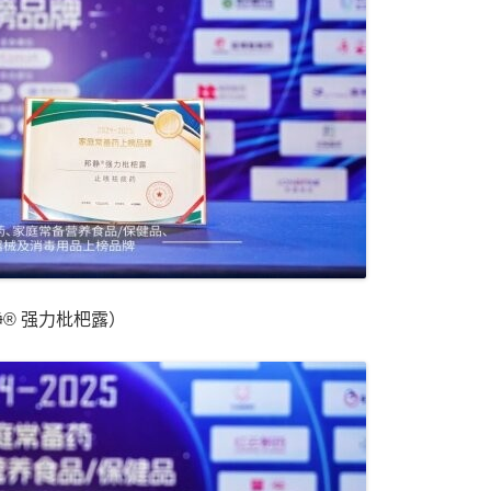
® 强力枇杷露）