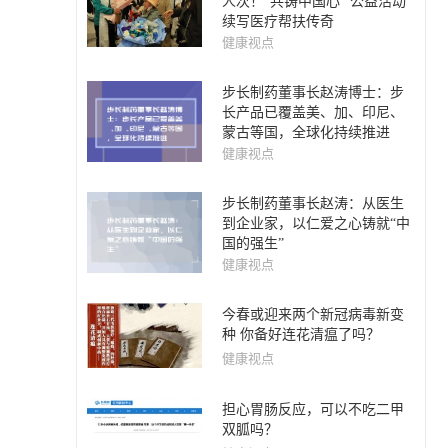
人次！“共铸中国心” 公益活动
续写医疗帮扶传奇
健康视点
步长制药董事长赵涛博士：步
长产品已覆盖美、加、印尼、
蒙古等国，全球化持续推进
健康视点
步长制药董事长赵涛：从医生
到企业家，以仁爱之心铸就“中
国的强生”
健康视点
今春或迎来两个新冠病毒新变
种 你备好连花清瘟了吗？
健康视点
担心胃肠反应，可以不吃二甲
双胍吗？