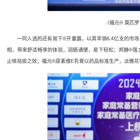
（福元® 莫匹罗
一同入选的还有易下®开塞露，以其年销6.4亿支的市
相，带来舒适畅享的体验，润肠通便，易下轻松；邦静®强
止咳祛痰之效；福元®尿素维E乳膏以药品标准生产，淡雅