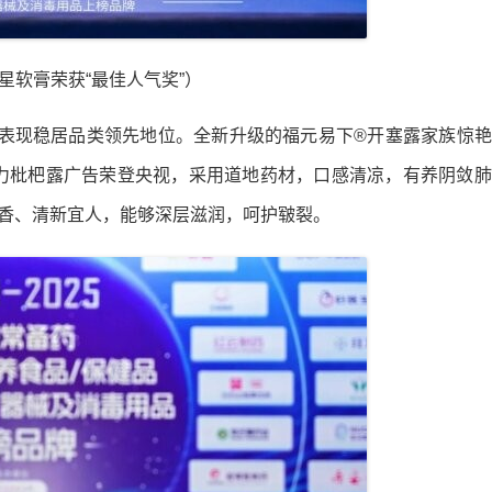
星软膏荣获“最佳人气奖”）
场表现稳居品类领先地位。全新升级的福元易下®开塞露家族惊
力枇杷露广告荣登央视，采用道地药材，口感清凉，有养阴敛肺
花香、清新宜人，能够深层滋润，呵护皲裂。