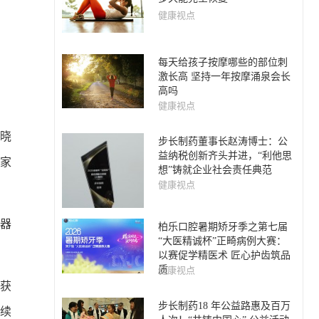
健康视点
每天给孩子按摩哪些的部位刺
激长高 坚持一年按摩涌泉会长
高吗
健康视点
揭晓
步长制药董事长赵涛博士：公
益纳税创新齐头并进，“利他思
注家
想”铸就企业社会责任典范
健康视点
器
柏乐口腔暑期矫牙季之第七届
“大医精诚杯”正畸病例大赛：
以赛促学精医术 匠心护齿筑品
质
健康视点
斩获
步长制药18 年公益路惠及百万
持续